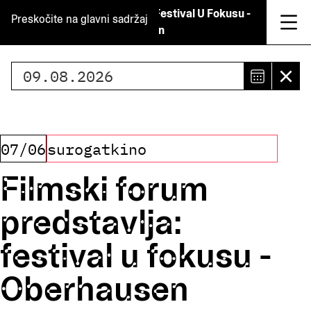
Filmski Forum Predstavlja: Festival U Fokusu -
Preskočite na glavni sadržaj
Oberhausen
Odaberi datum
Odabe
Uk
datum
Odabr
datum
07/06
surogatkino
je
Filmski forum
9.
predstavlja:
kolov
2026.
festival u fokusu -
Oberhausen