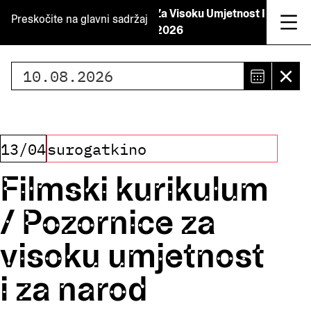
Filmski Kurikulum / Pozornice Za Visoku Umjetnost I
Preskočite na glavni sadržaj
Za Narod 13.4.2026
Odaberi datum
Odabe
Uk
datum
Odabr
datum
13/04
surogatkino
je
Filmski kurikulum
10.
/ Pozornice za
kolov
2026.
visoku umjetnost
i za narod